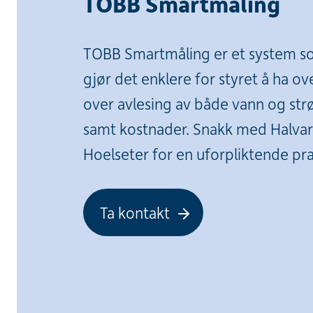
TOBB Smartmåling
TOBB Smartmåling er et system 
gjør det enklere for styret å ha ov
over avlesing av både vann og str
samt kostnader. Snakk med Halva
Hoelseter for en uforpliktende pra
Ta kontakt