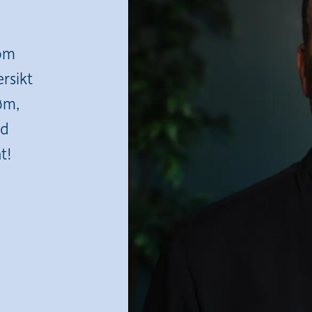
som
ersikt
øm,
rd
t!