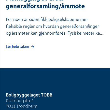
generalforsamling/årsmøte
For noen år siden fikk boligselskapene mer
fleksible regler om hvordan generalforsamlinger
og årsmøter kan gjennomføres. Fysiske møter kan
avholdes som før, men styret kan også velge å
gjennomføre møtet digitalt så lenge det vurderes
Les hele saken
som forsvarlig.
Boligbyggelaget TOBB
Krambugata 7
7011 Trondheim