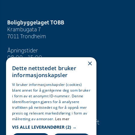
Boligbyggelaget TOBB
Krambugata 7
7011 Trondheim
Åpningstider
08:00 - 15:00
×
Dette nettstedet bruker
info@tobb.no
informasjonskapsler
+47 73 83 15 00
Vi bruker informasjonskapsler (cookies)
blant annet for å gjenkjenne deg som bruker
Org. nr. 946 629 243
i form av et anonymt ID-nummer. Denne
identifiseringen gjøres for å analysere
trafikken på nettstedet og for å oppnå mer
Søk
Karriere
presis og relevant markedsføring i form av
målretting av annonser.
Les mer
Presse og
Bærekraft
VIS ALLE LEVERANDØRER
(2) →
informasjon