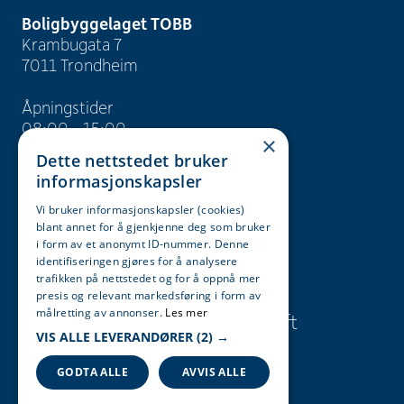
Boligbyggelaget TOBB
Krambugata 7
7011 Trondheim
Åpningstider
08:00 - 15:00
×
Dette nettstedet bruker
info@tobb.no
informasjonskapsler
+47 73 83 15 00
Vi bruker informasjonskapsler (cookies)
blant annet for å gjenkjenne deg som bruker
Org. nr. 946 629 243
i form av et anonymt ID-nummer. Denne
identifiseringen gjøres for å analysere
trafikken på nettstedet og for å oppnå mer
Søk
Karriere
presis og relevant markedsføring i form av
målretting av annonser.
Les mer
Presse og
Bærekraft
VIS ALLE LEVERANDØRER
(2) →
informasjon
GODTA ALLE
AVVIS ALLE