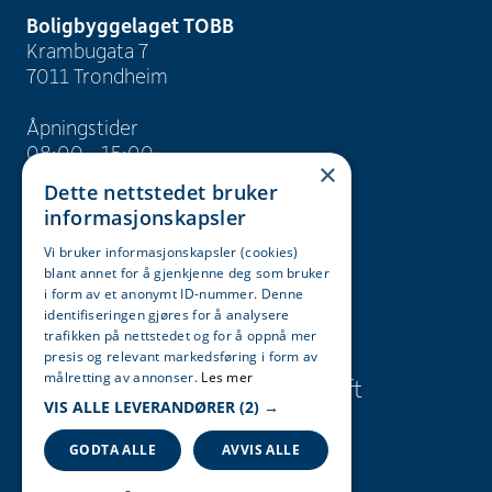
Boligbyggelaget TOBB
Krambugata 7
7011 Trondheim
Åpningstider
08:00 - 15:00
×
Dette nettstedet bruker
info@tobb.no
informasjonskapsler
+47 73 83 15 00
Vi bruker informasjonskapsler (cookies)
blant annet for å gjenkjenne deg som bruker
Org. nr. 946 629 243
i form av et anonymt ID-nummer. Denne
identifiseringen gjøres for å analysere
trafikken på nettstedet og for å oppnå mer
Søk
Karriere
presis og relevant markedsføring i form av
målretting av annonser.
Les mer
Presse og
Bærekraft
VIS ALLE LEVERANDØRER
(2) →
informasjon
GODTA ALLE
AVVIS ALLE