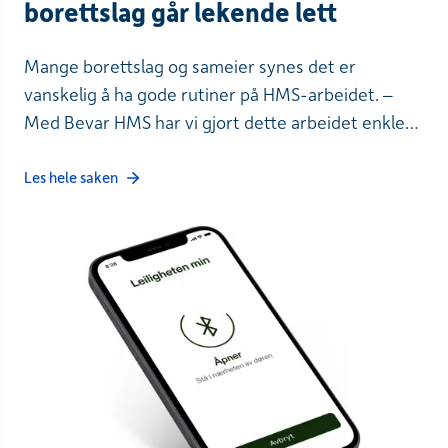
borettslag går lekende lett
Mange borettslag og sameier synes det er
vanskelig å ha gode rutiner på HMS-arbeidet. –
Med Bevar HMS har vi gjort dette arbeidet enklere
og mer oversiktlig, sier Åsa Rones Gullvåg, leder i
Gartnerhaugen borettslag.
Les hele saken