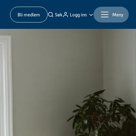
Bli medlem
Søk
Logg inn
Meny