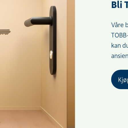
Bli
Våre 
TOBB-
kan d
ansien
Kj