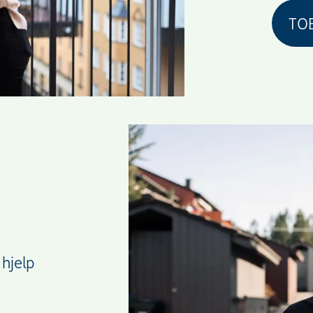
TOB
 hjelp