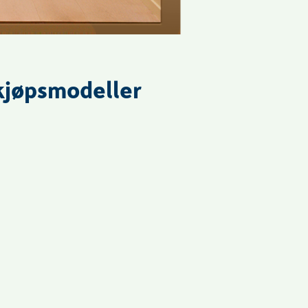
gkjøpsmodeller