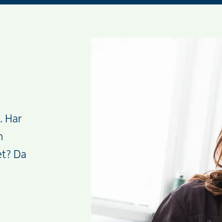
. Har
n
et? Da