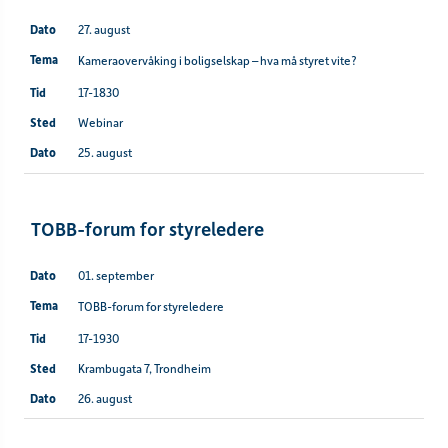
27. august
Kameraovervåking i boligselskap – hva må styret vite?
17-1830
Webinar
25. august
TOBB-forum for styreledere
01. september
TOBB-forum for styreledere
17-1930
Krambugata 7, Trondheim
26. august