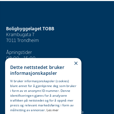
Boligbyggelaget TOBB
Krambugata 7
7011 Trondheim
Åpningstider
08:00 - 15:00
×
Dette nettstedet bruker
info@tobb.no
informasjonskapsler
+47 73 83 15 00
Vi bruker informasjonskapsler (cookies)
blant annet for å gjenkjenne deg som bruker
Org. nr. 946 629 243
i form av et anonymt ID-nummer. Denne
identifiseringen gjøres for å analysere
trafikken på nettstedet og for å oppnå mer
Søk
Karriere
presis og relevant markedsføring i form av
målretting av annonser.
Les mer
Presse og
Bærekraft