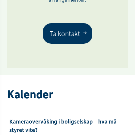
Ta kontakt
Kalender
Dato
Tema
Tid
Sted
Frist
Kameraovervåking i boligselskap – hva må
styret vite?