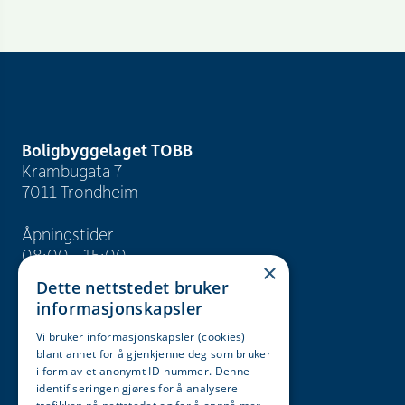
Boligbyggelaget TOBB
Krambugata 7
7011 Trondheim
Åpningstider
08:00 - 15:00
×
Dette nettstedet bruker
info@tobb.no
informasjonskapsler
+47 73 83 15 00
Vi bruker informasjonskapsler (cookies)
blant annet for å gjenkjenne deg som bruker
Org. nr. 946 629 243
i form av et anonymt ID-nummer. Denne
identifiseringen gjøres for å analysere