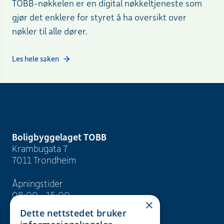
TOBB-nøkkelen er en digital nøkkeltjeneste som
gjør det enklere for styret å ha oversikt over
nøkler til alle dører.
Les hele saken
Boligbyggelaget TOBB
Krambugata 7
7011 Trondheim
Åpningstider
08:00 - 15:00
×
Dette nettstedet bruker
info@tobb.no