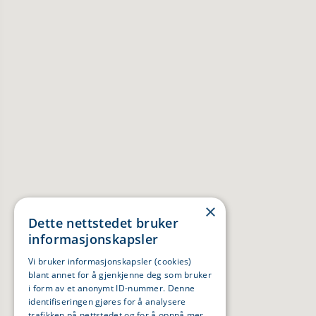
×
Dette nettstedet bruker
informasjonskapsler
Vi bruker informasjonskapsler (cookies)
blant annet for å gjenkjenne deg som bruker
i form av et anonymt ID-nummer. Denne
identifiseringen gjøres for å analysere
trafikken på nettstedet og for å oppnå mer