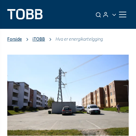
Forside
iTOBB
Hva er energikartelgging