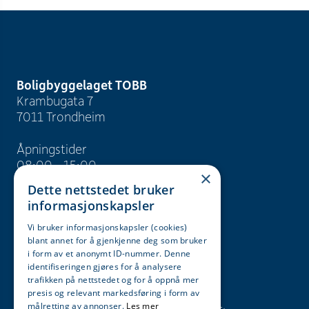
Boligbyggelaget TOBB
Krambugata 7
7011 Trondheim
Åpningstider
08:00 - 15:00
×
Dette nettstedet bruker
info@tobb.no
informasjonskapsler
+47 73 83 15 00
Vi bruker informasjonskapsler (cookies)
blant annet for å gjenkjenne deg som bruker
Org. nr. 946 629 243
i form av et anonymt ID-nummer. Denne
identifiseringen gjøres for å analysere
trafikken på nettstedet og for å oppnå mer
Søk
Karriere
presis og relevant markedsføring i form av
målretting av annonser.
Les mer