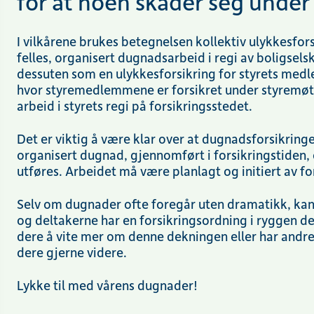
for at noen skader seg unde
I vilkårene brukes betegnelsen
kollektiv ulykkesfor
felles, organisert dugnadsarbeid i regi av boligsel
dessuten som en
ulykkesforsikring for styrets me
hvor
styremedlemmene
er forsikret under styremø
arbeid i styrets regi på forsikringsstedet.
Det er viktig å være klar over at dugnadsforsikring
organisert dugnad, gjennomført i forsikringstiden
utføres. Arbeidet må være planlagt og initiert av
fo
Selv om dugnader ofte foregår uten dramatikk, kan 
og deltakerne har en forsikringsordning i ryggen de
dere å vite mer
om
denne dekningen
eller har andr
dere gjerne videre.
Lykke til med vårens dugnader!