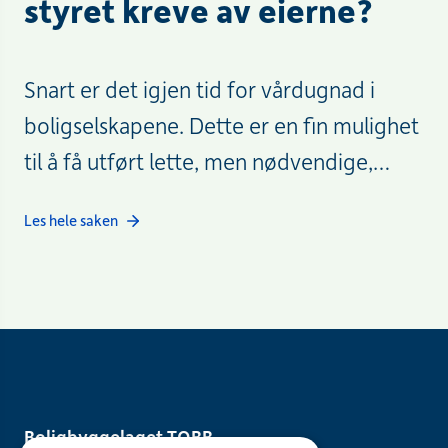
styret kreve av eierne?
Snart er det igjen tid for vårdugnad i
boligselskapene. Dette er en fin mulighet
til å få utført lette, men nødvendige,
vedlikeholdsoppgaver på fellesarealene
Les hele saken
og til å bli bedre kjent med naboene
Boligbyggelaget TOBB