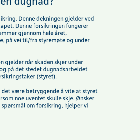
r en dugnad?
sikring
. Denne dekningen gjelder ved
skapet. Denne forsikringen fungerer
dlemmer
gjennom hele året,
te
, på vei til/fra styremøte og under
en gjelder når skaden skjer under
, og på det stedet dugnadsarbeidet
rsikringstaker
(
styret).
det være betryggende å vite at styret
rsom noe uventet skulle skje.
Ønsker
e spørsmål om forsikring,
hjelper vi