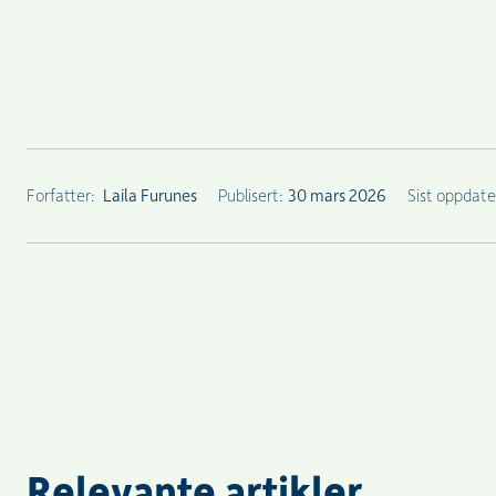
Forfatter:
Laila Furunes
Publisert:
30 mars 2026
Sist oppdate
Relevante artikler