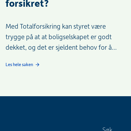
forsikret?
Med Totalforsikring kan styret være
trygge på at at boligselskapet er godt
dekket, og det er sjeldent behov for å
tegne tilleggsforsikringer.
Les hele saken
Søk