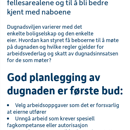
fellesarealene og til å bli bedre
kjent med naboene
Dugnadsviljen varierer
med det
enkelte
boligselskap
og den enkelte
eier
.
Hvordan
kan styret
få
beboerne
til å
møte
på dugnaden
og hvilke regler gjelder for
arbeidsvederlag og skatt
av dugnadsinnsatsen
for de som møter?
God
planlegging av
dugnaden er første bud:
Velg arbeidsoppgaver som
det er forsvarlig
at eierne utfører
Unngå arbeid som krever
spesiell
fagkompetanse eller autorisasjon