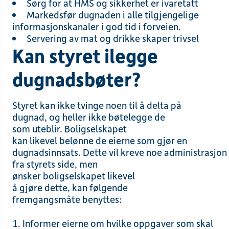
Sørg for at HMS og sikkerhet er ivaretatt
Markedsfør dugnaden i alle tilgjengelige
informasjonskanaler
i god tid
i forveien
.
Servering
av mat og drikke skaper trivsel
Kan styret ilegge
dugnadsbøter?
Styret kan ikke tvinge
noen
til å delta på
dugnad,
og heller
ikke
bøtelegge de
som
uteblir.
Boligselskapet
kan
likevel
belønne
de
eierne
som
gjør en
dugnadsinnsats.
Dette
vil
kreve
noe
administrasjon
fra styrets
side,
men
ønsker
boligselskapet
likevel
å
gjøre
dette,
kan
følgende
fremgangsmåte
benyttes
:
Informer eierne om
hvilke oppgaver som skal