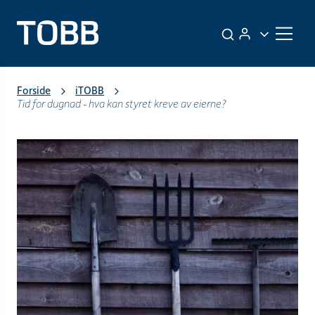
Forside
iTOBB
Tid for dugnad - hva kan styret kreve av eierne?