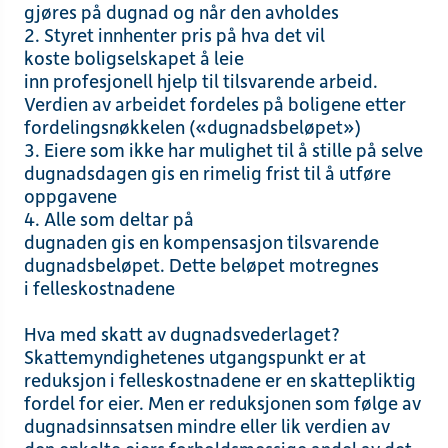
gjøres på dugnad
og når den avholdes
Styret
innhenter
pris
på hva det vil
koste
boligselskapet
å leie
inn
profesjonell
hjelp
til tilsvarende arbeid.
Verdien av arbeidet fordeles på boligene etter
fordelingsnøkkelen («dugnadsbeløpet»)
Eiere
som ikke har mulighet til å stille på selve
dugnadsdagen
g
is
en rimelig frist til å
utføre
oppgaven
e
Alle
som
deltar
på
dugnaden
gis
en
kompensasjon tilsvarende
dugnadsbeløpet. Dette beløpet
motregnes
i
felleskostnadene
Hva med skatt av dugnadsvederlaget?
Skattemyndighetenes
utgangspunkt
er
at
reduksjon i felleskostnadene er en skattepliktig
fordel for eier.
Men e
r reduksjonen som følge av
dugnadsinnsatsen mindre
eller lik
verdien av