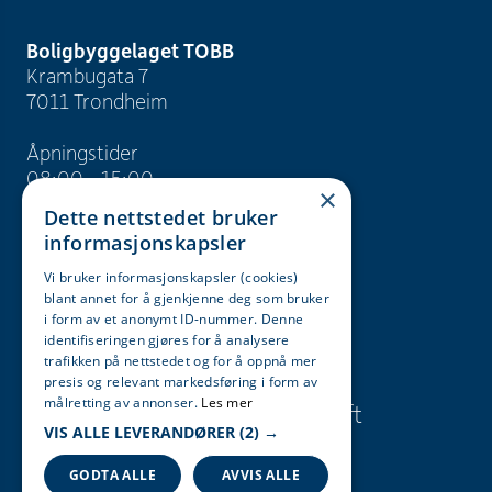
Boligbyggelaget TOBB
Krambugata 7
7011 Trondheim
Åpningstider
08:00 - 15:00
×
Dette nettstedet bruker
info@tobb.no
informasjonskapsler
+47 73 83 15 00
Vi bruker informasjonskapsler (cookies)
blant annet for å gjenkjenne deg som bruker
Org. nr. 946 629 243
i form av et anonymt ID-nummer. Denne
identifiseringen gjøres for å analysere
trafikken på nettstedet og for å oppnå mer
Søk
Karriere
presis og relevant markedsføring i form av
målretting av annonser.
Les mer
Presse og
Bærekraft
VIS ALLE LEVERANDØRER
(2) →
informasjon
GODTA ALLE
AVVIS ALLE