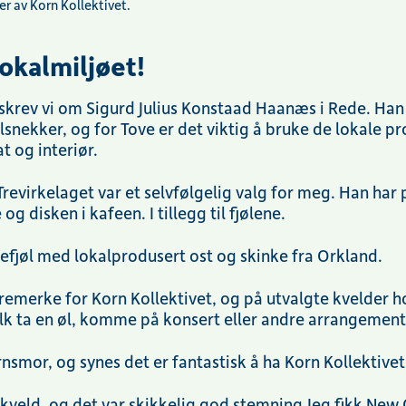
er av Korn Kollektivet.
lokalmiljøet!
 skrev vi om Sigurd Julius Konstaad Haanæs i Rede. Han 
lsnekker, og for Tove er det viktig å bruke de lokale 
t og interiør.
 Trevirkelaget var et selvfølgelig valg for meg. Han har
g disken i kafeen. I tillegg til fjølene.
efjøl med lokalprodusert ost og skinke fra Orkland.
varemerke for Korn Kollektivet, og på utvalgte kvelder h
olk ta en øl, komme på konsert eller andre arrangemen
nsmor, og synes det er fantastisk å ha Korn Kollektive
zzkveld, og det var skikkelig god stemning.Jeg fikk New