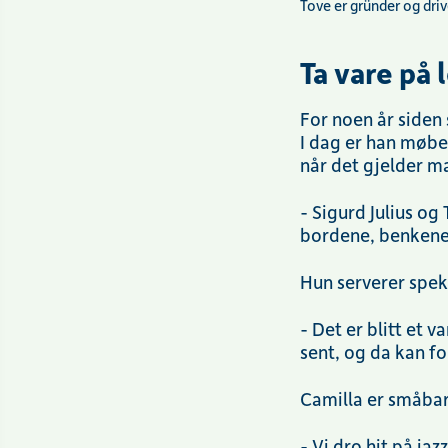
Tove er gründer og driv
Ta vare på 
For noen år siden
I dag er han møbe
når det gjelder ma
- Sigurd Julius og
bordene, benkene o
Hun serverer spek
- Det er blitt et 
sent, og da kan f
Camilla er småbar
- Vi dro hit på ja