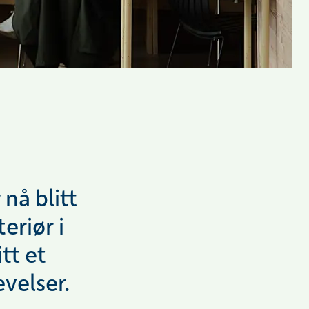
nå blitt
eriør i
tt et
velser.