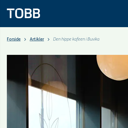
Forside
Artikler
Den hippe kafeen i Buvika