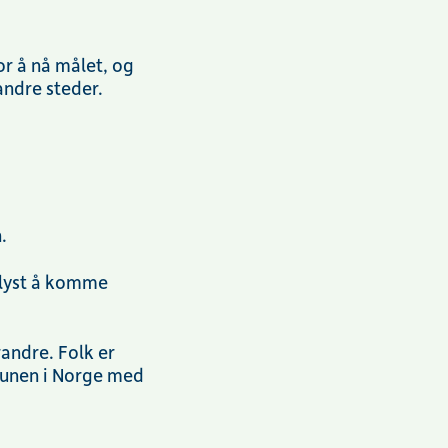
or å nå målet, og
andre steder.
n.
r lyst å komme
randre. Folk er
mmunen i Norge med