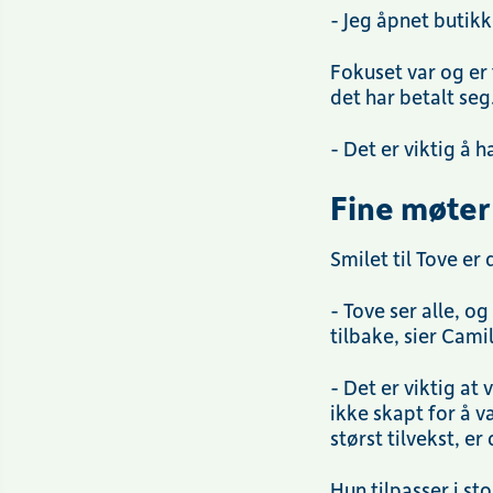
- Jeg åpnet butikke
Fokuset var og er 
det har betalt seg
- Det er viktig å h
Fine møter
Smilet til Tove e
- Tove ser alle, o
tilbake, sier Cami
- Det er viktig at
ikke skapt for å 
størst tilvekst, e
Hun tilpasser i s