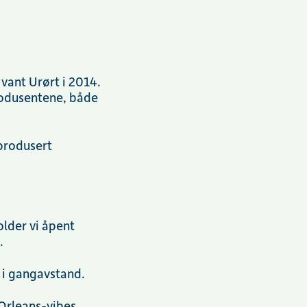
vant Urørt i 2014.
produsentene, både
 produsert
older vi åpent
t.
t i gangavstand.
 Orleans-vibes