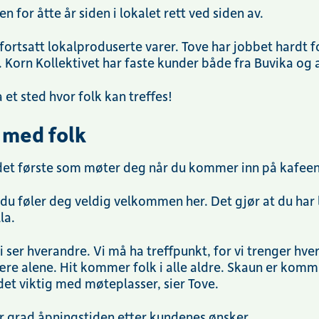
n for åtte år siden i lokalet rett ved siden av.
fortsatt lokalproduserte varer. Tove har jobbet hardt f
. Korn Kollektivet har faste kunder både fra Buvika og 
a et sted hvor folk kan treffes!
 med folk
r det første som møter deg når du kommer inn på kafee
g du føler deg veldig velkommen her. Det gjør at du ha
lla.
 vi ser hverandre. Vi må ha treffpunkt, for vi trenger hve
være alene. Hit kommer folk i alle aldre. Skaun er ko
r det viktig med møteplasser, sier Tove.
tor grad åpningstiden etter kundenes ønsker.