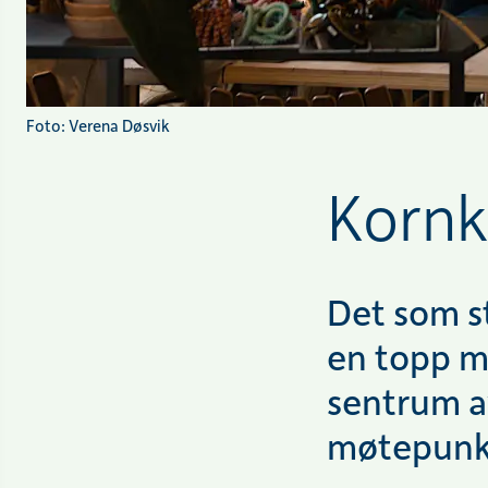
Foto: Verena Døsvik
Kornko
Det som st
en topp m
sentrum av
møtepunkt