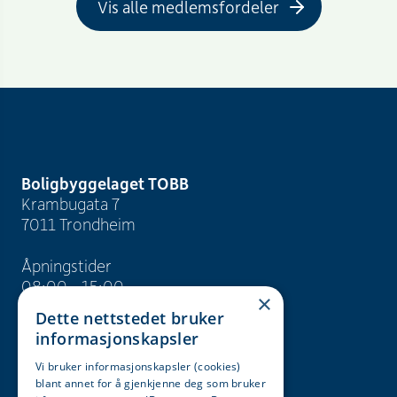
Vis alle medlemsfordeler
Boligbyggelaget TOBB
Krambugata 7
7011 Trondheim
Åpningstider
08:00 - 15:00
×
Dette nettstedet bruker
info@tobb.no
informasjonskapsler
+47 73 83 15 00
Vi bruker informasjonskapsler (cookies)
blant annet for å gjenkjenne deg som bruker
Org. nr. 946 629 243