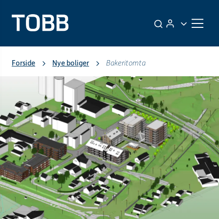
Forside
Nye boliger
Bakeritomta