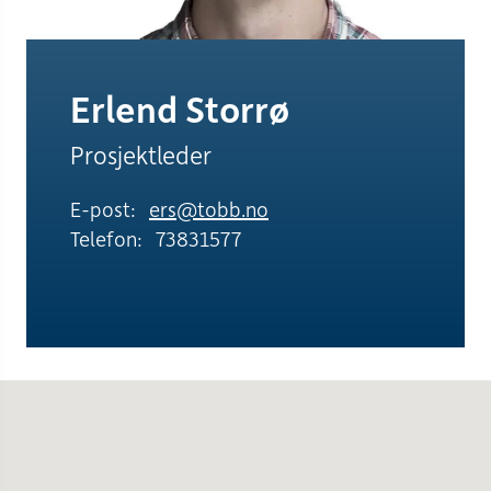
Erlend Storrø
Prosjektleder
E-post:
ers@tobb.no
Telefon:
73831577