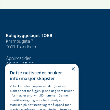
Boligbyggelaget TOBB
Krambugata 7
7011 Trondheim
Åpningstider
08:00 - 15:00
×
Dette nettstedet bruker
info@tobb.no
informasjonskapsler
+47 73 83 15 00
Vi bruker informasjonskapsler (cookies)
blant annet for å gjenkjenne deg som bruker
Org. nr. 946 629 243
i form av et anonymt ID-nummer. Denne
identifiseringen gjøres for å analysere
trafikken på nettstedet og for å oppnå mer
Søk
Karriere
presis og relevant markedsføring i form av