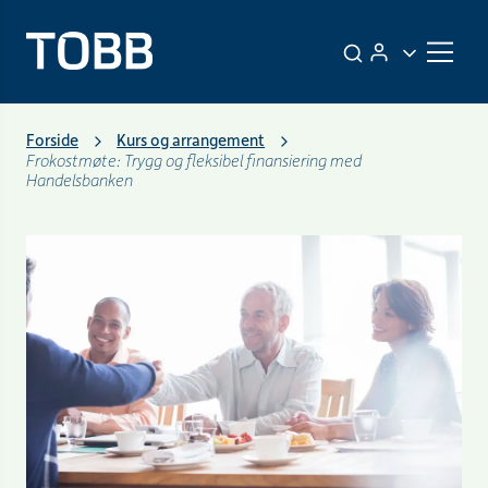
Forside
Kurs og arrangement
Frokostmøte: Trygg og fleksibel finansiering med
Handelsbanken