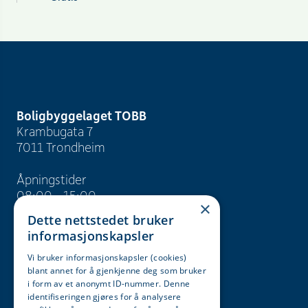
Boligbyggelaget TOBB
Krambugata 7
7011 Trondheim
Åpningstider
08:00 - 15:00
×
Dette nettstedet bruker
info@tobb.no
informasjonskapsler
+47 73 83 15 00
Vi bruker informasjonskapsler (cookies)
blant annet for å gjenkjenne deg som bruker
Org. nr. 946 629 243
i form av et anonymt ID-nummer. Denne
identifiseringen gjøres for å analysere