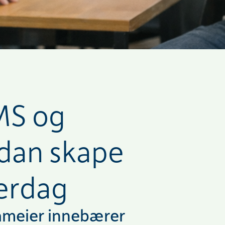
MS og
rdan skape
verdag
sameier innebærer