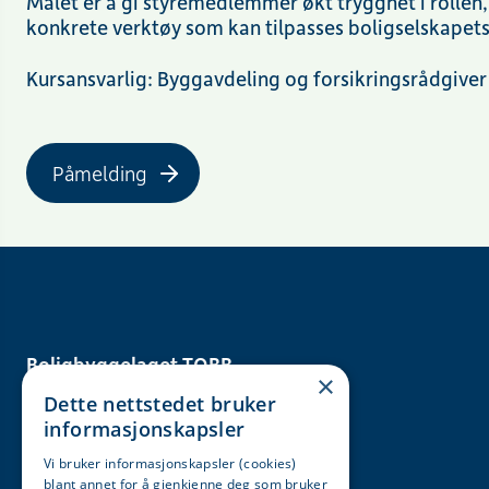
Målet er å gi styremedlemmer økt trygghet i rollen,
konkrete verktøy som kan tilpasses boligselskapet
Kursansvarlig: Byggavdeling og forsikringsrådgiver
Påmelding
Boligbyggelaget TOBB
×
Krambugata 7
Dette nettstedet bruker
7011 Trondheim
informasjonskapsler
Åpningstider
Vi bruker informasjonskapsler (cookies)
blant annet for å gjenkjenne deg som bruker