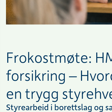
Frokostmøte: H
forsikring – Hvo
en trygg styreh
Styrearbeid i borettslag og 