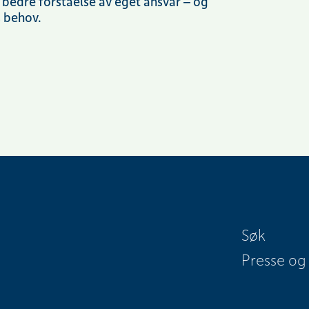
 bedre forståelse av eget ansvar – og
s behov.
Søk
Presse og