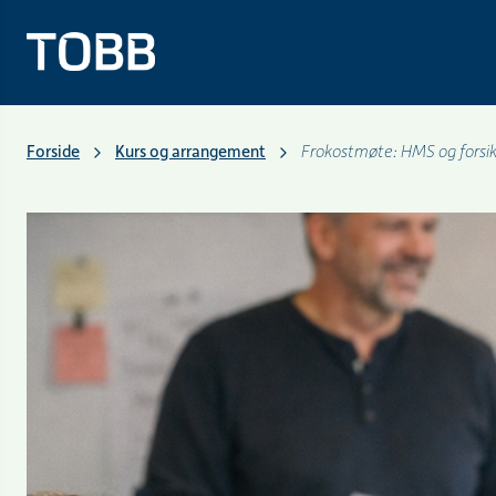
Forside
Kurs og arrangement
Frokostmøte: HMS og forsik