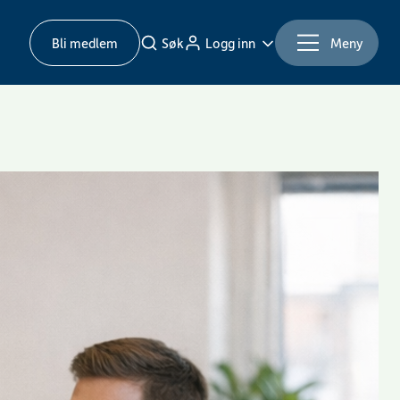
Bli medlem
Søk
Logg inn
Meny