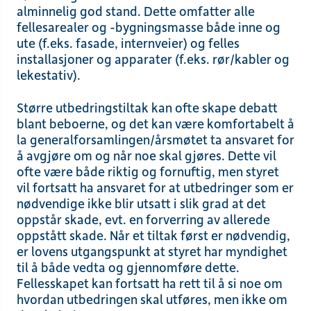
alminnelig god stand. Dette omfatter alle
fellesarealer og -bygningsmasse både inne og
ute (f.eks. fasade, internveier) og felles
installasjoner og apparater (f.eks. rør/kabler og
lekestativ).
Større utbedringstiltak kan ofte skape debatt
blant beboerne, og det kan være komfortabelt å
la generalforsamlingen/årsmøtet ta ansvaret for
å avgjøre om og når noe skal gjøres. Dette vil
ofte være både riktig og fornuftig, men styret
vil fortsatt ha ansvaret for at utbedringer som er
nødvendige ikke blir utsatt i slik grad at det
oppstår skade, evt. en forverring av allerede
oppstått skade. Når et tiltak først er nødvendig,
er lovens utgangspunkt at styret har myndighet
til å både vedta og gjennomføre dette.
Fellesskapet kan fortsatt ha rett til å si noe om
hvordan utbedringen skal utføres, men ikke om