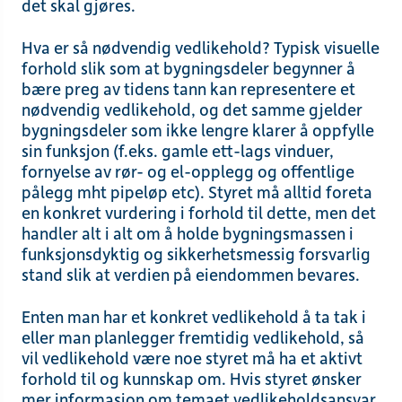
det skal gjøres.
Hva er så nødvendig vedlikehold? Typisk visuelle
forhold slik som at bygningsdeler begynner å
bære preg av tidens tann kan representere et
nødvendig vedlikehold, og det samme gjelder
bygningsdeler som ikke lengre klarer å oppfylle
sin funksjon (f.eks. gamle ett-lags vinduer,
fornyelse av rør- og el-opplegg og offentlige
pålegg mht pipeløp etc). Styret må alltid foreta
en konkret vurdering i forhold til dette, men det
handler alt i alt om å holde bygningsmassen i
funksjonsdyktig og sikkerhetsmessig forsvarlig
stand slik at verdien på eiendommen bevares.
Enten man har et konkret vedlikehold å ta tak i
eller man planlegger fremtidig vedlikehold, så
vil vedlikehold være noe styret må ha et aktivt
forhold til og kunnskap om. Hvis styret ønsker
mer informasjon om temaet vedlikeholdsansvar,