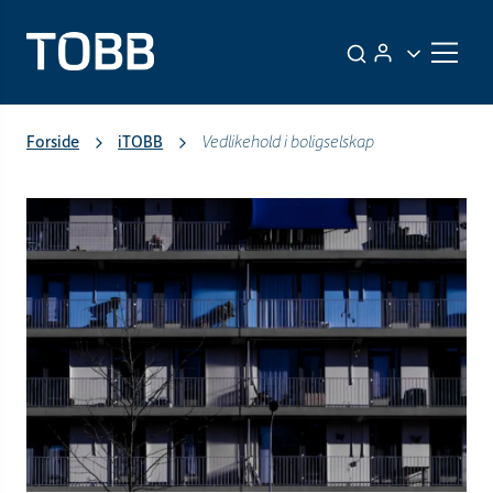
Forside
iTOBB
Vedlikehold i boligselskap