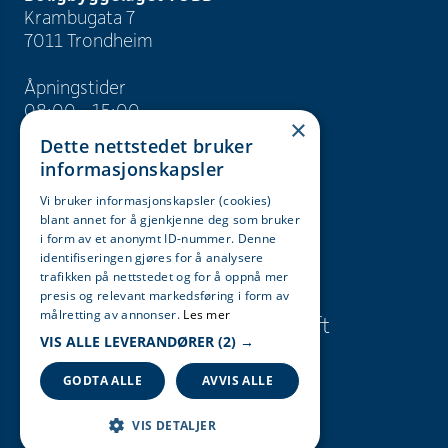
Krambugata 7
7011 Trondheim
Åpningstider
08:00 - 15:00
×
Dette nettstedet bruker
info@tobb.no
informasjonskapsler
+47 73 83 15 00
Vi bruker informasjonskapsler (cookies)
blant annet for å gjenkjenne deg som bruker
Org. nr. 946 629 243
i form av et anonymt ID-nummer. Denne
identifiseringen gjøres for å analysere
trafikken på nettstedet og for å oppnå mer
Søk
Karriere
presis og relevant markedsføring i form av
målretting av annonser.
Les mer
Presse og
Bærekraft
VIS ALLE LEVERANDØRER
(2) →
informasjon
GODTA ALLE
AVVIS ALLE
VIS DETALJER