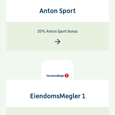
Anton Sport
20% Anton Sport bonus
EiendomsMegler 1