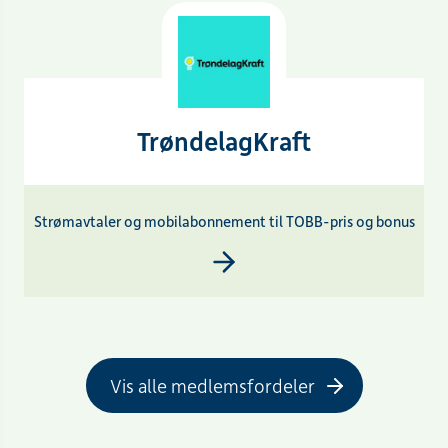
TrøndelagKraft
Strømavtaler og mobilabonnement til TOBB-pris og bonus
Vis alle medlemsfordeler