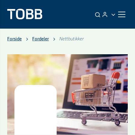
Forside
Fordeler
Nettbutikker