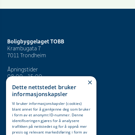
Boligbyggelaget TOBB
Krambugata 7
7011 Trondheim
Åpningstider
08:00 - 15:00
×
Dette nettstedet bruker
info@tobb.no
informasjonskapsler
+47 73 83 15 00
Vi bruker informasjonskapsler (cookies)
blant annet for å gjenkjenne deg som bruker
Org. nr. 946 629 243
i form av et anonymt ID-nummer. Denne
identifiseringen gjøres for å analysere
trafikken på nettstedet og for å oppnå mer
Søk
Karriere
presis og relevant markedsføring i form av