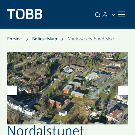
Forside
Boligselskap
Nordalstunet Borettslag
Nordalstunet