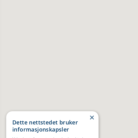
×
Dette nettstedet bruker
informasjonskapsler