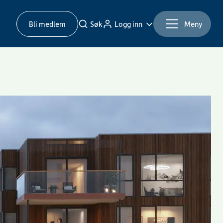
Bli medlem
Søk
Logg inn
Meny