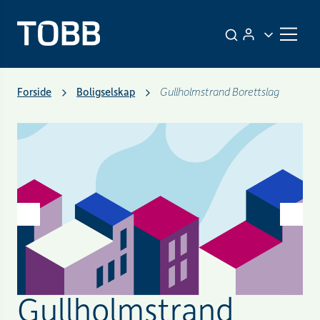
Forside
Boligselskap
Gullholmstrand Borettslag
Gullholmstrand