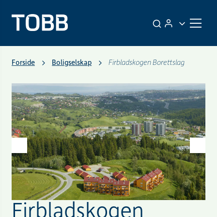
Forside
Boligselskap
Firbladskogen Borettslag
Firbladskogen