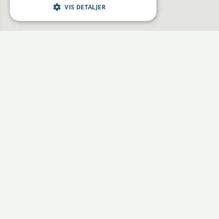
VIS DETALJER
Boligbyggelaget TOBB
Krambugata 7
7011 Trondheim
Åpningstider
08:00 - 15:00