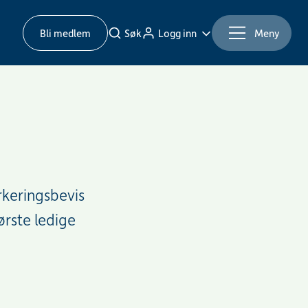
Bli medlem
Søk
Logg inn
Meny
rkeringsbevis
ørste ledige