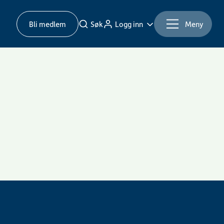
Bli medlem
Søk
Logg inn
Meny