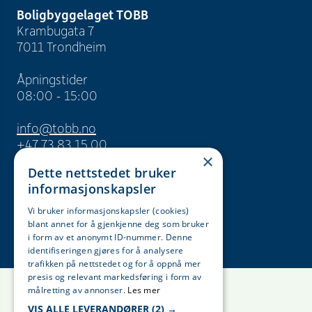
Boligbyggelaget TOBB
Krambugata 7
7011 Trondheim
Åpningstider
08:00 - 15:00
info@tobb.no
+47 73 83 15 00
×
Dette nettstedet bruker
Org. nr. 946 629 243
informasjonskapsler
Vi bruker informasjonskapsler (cookies)
blant annet for å gjenkjenne deg som bruker
i form av et anonymt ID-nummer. Denne
identifiseringen gjøres for å analysere
trafikken på nettstedet og for å oppnå mer
presis og relevant markedsføring i form av
målretting av annonser.
Les mer
VIS ALLE LEVERANDØRER
(2) →