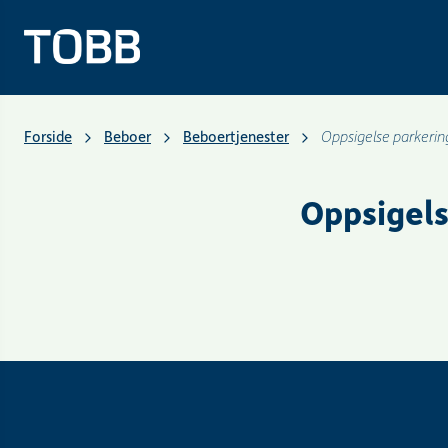
Forside
Beboer
Beboertjenester
Oppsigelse parkerin
Oppsigels